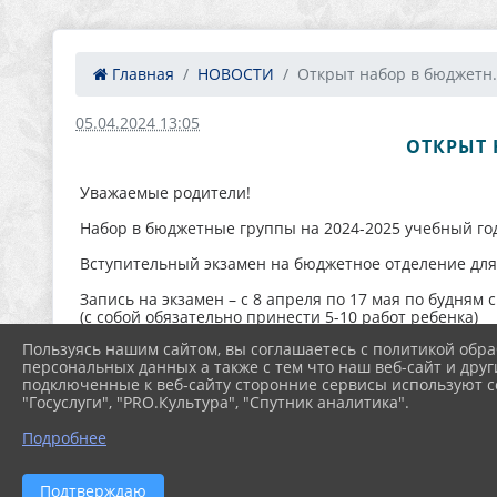
Главная
НОВОСТИ
Открыт набор в бюджетн.
05.04.2024 13:05
ОТКРЫТ 
Уважаемые родители!
Набор в бюджетные группы на 2024-2025 учебный го
Вступительный экзамен на бюджетное отделение для те
Запись на экзамен – с 8 апреля по 17 мая по будням 
(с собой обязательно принести 5-10 работ ребенка)
Пользуясь нашим сайтом, вы соглашаетесь с политикой обра
Результаты вступительных экзаменов будут опублик
персональных данных а также с тем что наш веб-сайт и друг
подключенные к веб-сайту сторонние сервисы используют co
Для обучающихся в платных группах экзамен состоит
"Госуслуги", "PRO.Культура", "Спутник аналитика".
С дополнительной информацией и примерами экзам
Подробнее
Подтверждаю