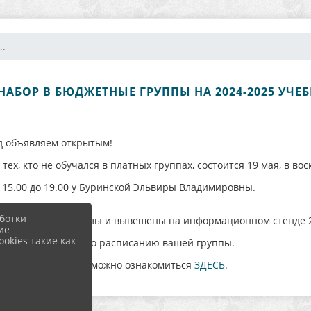
..
НАБОР В БЮДЖЕТНЫЕ ГРУППЫ НА 2024-2025 УЧЕ
д объявляем открытым!
х, кто не обучался в платных группах, состоится 19 мая, в во
с 15.00 до 19.00 у Буринской Эльвиры Владимировны.
ботки
ованы на сайте школы и вывешены на информационном стенде 2
ие
okies такие как
ся с 13 по 19 мая по расписанию вашей группы.
енационных работ можно ознакомиться
ЗДЕСЬ.