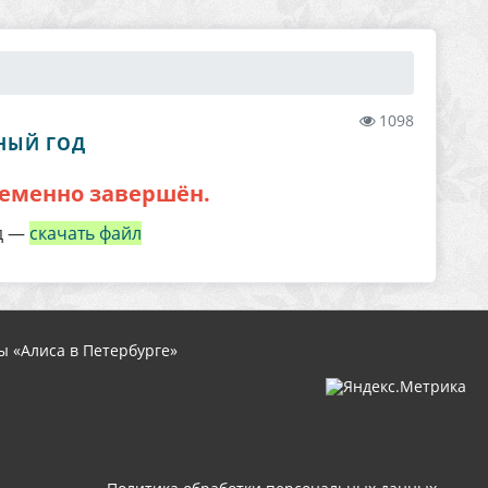
1098
БНЫЙ ГОД
временно завершён.
од —
скачать файл
 «Алиса в Петербурге»