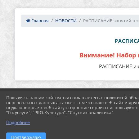
Главная
НОВОСТИ
РАСПИСАНИЕ занятий пла
РАСПИСА
Внимание! Набор в
РАСПИСАНИЕ и с
Пользуясь нашим сайтом, вы соглашаетесь с политикой обра
При оформлении сайта
персональных данных а также с тем что наш веб-сайт и друг
подключенные к веб-сайту сторонние сервисы используют co
"Госуслуги", "PRO.Культура", "Спутник аналитика".
Подробнее
Подтверждаю